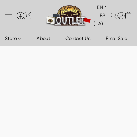
EN
ES
(LA)
Store
About
Contact Us
Final Sale