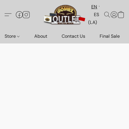
EN
ES
(LA)
Store
About
Contact Us
Final Sale