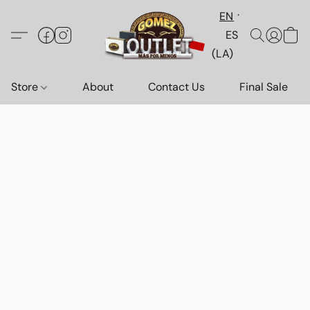
EN
ES
(LA)
Store
About
Contact Us
Final Sale