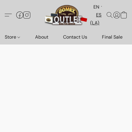
EN
ES
(LA)
Store
About
Contact Us
Final Sale